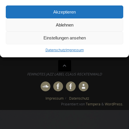
Fewnotes ist das Jazz-Label von Claus Recktenwald, das bei
der Gesellschaft zur Verwertung von Leistungsschutzrechten
Akzeptieren
(GVL) mit dem Labelcode LC-50853 geführt wird und im
übrigen die Regeln der GEMA beachtet.
Ablehnen
Einstellungen ansehen
Datenschutz
Impressum
FEWNOTES JAZZ LABEL CLAUS RECKTENWALD
Impressum
Datenschutz
Präsentiert von
Tempera
&
WordPress.