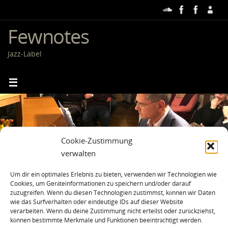
Zum
Inhalt
springen
Fewnotes
Jazz-Label
Cookie-Zustimmung
verwalten
Um dir ein optimales Erlebnis zu bieten, verwenden wir Technologien wie
Cookies, um Geräteinformationen zu speichern und/oder darauf
FEWNOTES
zuzugreifen. Wenn du diesen Technologien zustimmst, können wir Daten
wie das Surfverhalten oder eindeutige IDs auf dieser Website
verarbeiten. Wenn du deine Zustimmung nicht erteilst oder zurückziehst,
können bestimmte Merkmale und Funktionen beeinträchtigt werden.