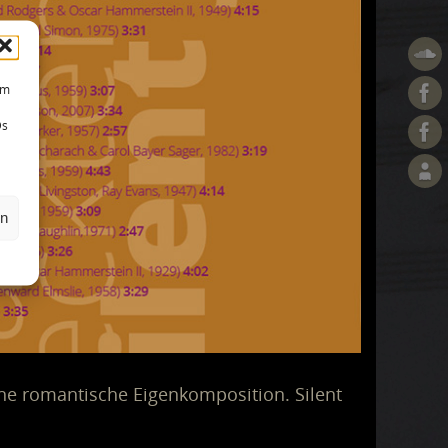
um
Ds
en
eine romantische Eigenkomposition. Silent