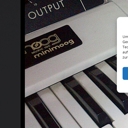
Um 
Ger
Tec
auf
zur