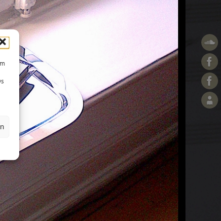
um
Ds
en